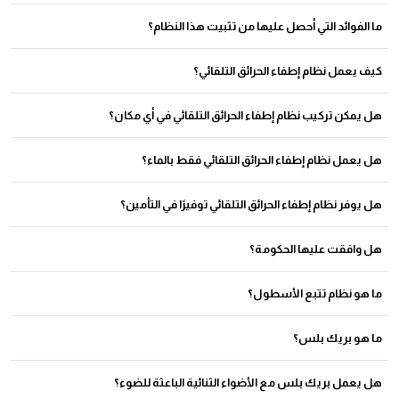
يستغرق التركيب من ساعة إلى ساعتين بواسطة مهندسينا المعتمدين.
ما الفوائد التي أحصل عليها من تثبيت هذا النظام؟
سلامة المركبات والسلامة على الطريق. 20٪ من التوفير الفوري في الوقود.
كيف يعمل نظام إطفاء الحرائق التلقائي؟
يتكون النظام من أجهزة كشف الحرائق ورؤوس الرشاشات وأنابيب إمداد المياه أو
هل يمكن تركيب نظام إطفاء الحرائق التلقائي في أي مكان؟
الغازات الخاملة. عندما يتم رصد الحريق، يتم تنشيط النظام ليقوم بإطلاق المادة المخمدة
واحتواء الحريق.
يمكن تركيبه في مجموعة واسعة من المواقع والمنشآت مثل المباني التجارية والمصانع
هل يعمل نظام إطفاء الحرائق التلقائي فقط بالماء؟
والمنشآت اللوجستية والمباني السكنية وغيرها. تعتمد الحاجة لتركيبه على خصائص
ومتطلبات المكان المحدد.
لا، يمكن استخدام مواد خاملة أخرى بالإضافة إلى الماء، مثل الغازات المخمدة، لاخماد
هل يوفر نظام إطفاء الحرائق التلقائي توفيرًا في التأمين؟
الحريق. يتم اختيار نوع المادة المخمدة وفقًا للمخاطر والاحتياجات الخاصة بالموقع
المحدد..
نعم، في بعض الحالات قد يساهم تركيب نظام إطفاء الحرائق التلقائي في تقليل تكاليف
هل وافقت عليها الحكومة؟
التأمين. حيث يعتبر توفير الحماية الكاف.
جميع منتجاتنا حاصلة على موافقة ESMA (هيئة الإمارات للمواصفات والمقاييس).
ما هو نظام تتبع الأسطول؟
نظام تتبع السيارات أو نظام تتبع GPS هو تقنية تمكن الشركات من مراقبة وإدارة
ما هو بريك بلس؟
أساطيلها من السيارات بفعالية.
بريك بلس هو وحدة تركب بشكل أكثر شيوعًا على أسلاك الضوء الثالث للفرامل. في كل
هل يعمل بريك بلس مع الأضواء الثنائية الباعثة للضوء؟
مرة يضغط فيها السائق على دواسة الفرامل، سيتسبب بريك بلس في وميض اللمبة