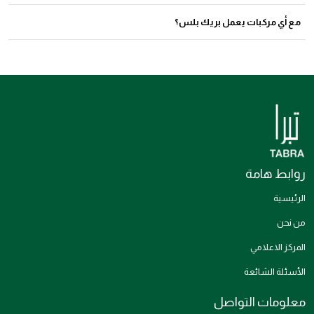
بسرعة (ليس تومض أو توهج أو توالف) 4 مرات ثم تبقى ثابتة. يساعد هذا في تنبيه
نعم، تم تصميم بريك بلس للعمل مع الأضواء الثنائية الباعثة للضوء والمصابيح الساطعة
مع أي مركبات يعمل بريك بلس؟
السائقين الذين يتابعون السيارة بأنها ستتوقف، ووفقًا لمؤسسة السلامة على الطرق
التقليدية.
السريعة الوطنية، يمكن أن يقلل الضوء الثالث المتذبذب من خطر تعرض السيارة
تم تصميم بريك بلس للعمل مع معظم أنواع المركبات والمقطورات، بما في ذلك
للتصادم الخلفي بنسبة تصل إلى 50%.
السيارات، الشاحنات، الفانات، الدراجات النارية، المقطورات، المنزلقات السياحية وغيرها.
روابط هامة
الرئيسية
من نحن
المركز الاعلامي
الأسئلة الشائعة
معلومات التواصل