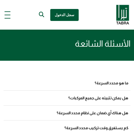
سجل الدخول
الأسئلة الشائعة
ما هو محدد السرعة؟
محدد السرعة، المعروف أيضًا بالحاكم أو حاكم السرعة، هو جهاز مثبت في المركبات
هل يمكن تثبيته على جميع المركبات؟
لتحديد السرعة القصوى التي يمكنها السفر بها. تم تصميمه لتعزيز السلامة عن طريق منع
السائقين من تجاوز الحد الأقصى المحدد للسرعة.
نعم ، يمكن تركيبها على سيارات الصالون والشاحنات الصغيرة والحافلات والشاحنات
هل هناك أي ضمان على نظام محدد السرعة؟
ويمكن ضبط السرعة حسب متطلبات العميل
ستحصل على ضمان لمدة ثلاث سنوات ضد عيوب التصنيع.
كم يستغرق وقت تركيب محدد السرعة؟