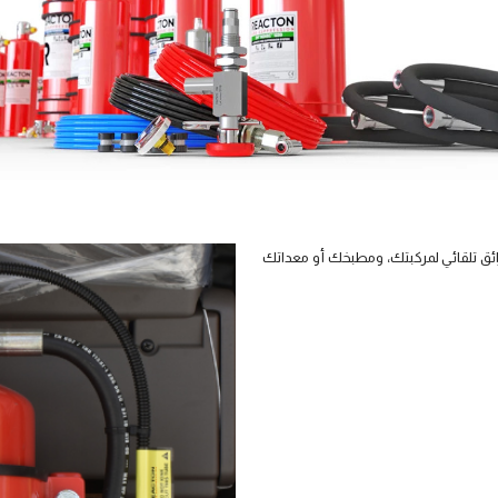
كن أن توفر إخماد حرائق تلقائي لمركبتك، ومطبخك أو معداتك