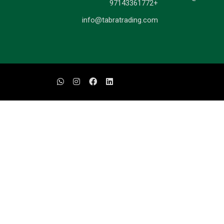
+97143361772
info@tabratrading.com