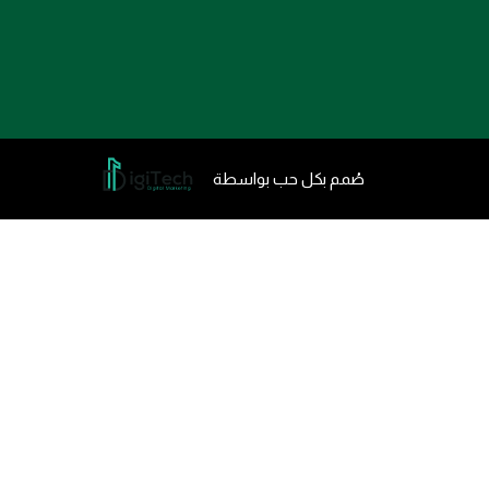
صُمم بكل حب بواسطة