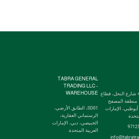
TABRA GENERAL
TRADING LLC -
WAREHOUSE
مكتب 6، 4 شارع النحل، قطاع
قم م 14، منطقة المصفح
SD01، الطابق الأرضي،
أبوظبي، الإمارات
الرستماني العقارية،
متحدة
الخبيصي، دبي، الإمارات
العربية المتحدة.
info@tabratr