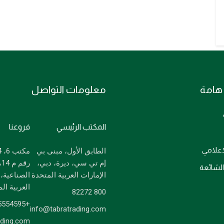
هامة
معلومات التواصل
المكتب الرئيسي
فروعنا
لاعلامي
الطابق الأول، مبنى بي
إم تي سي، ديرة، دبي،
ر
الشائعة
الإمارات العربية المتحدة
الصناعية، 
العربية ال
800 82272
+97125554595
info@tabratrading.com
ading.com