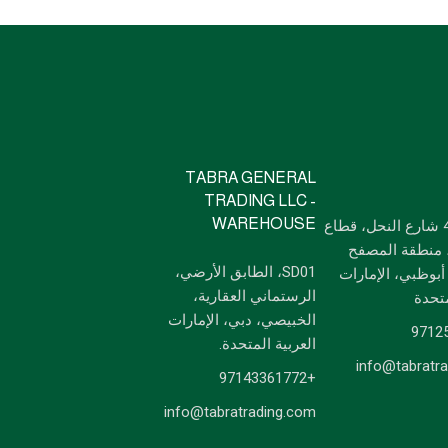
TABRA GENERAL
TRADING LLC -
WAREHOUSE
مكتب 6، 4 شارع النحل، قطاع
قم م 14، منطقة المصفح
SD01، الطابق الأرضي،
أبوظبي، الإمارات
الرستماني العقارية،
متحدة
الخبيصي، دبي، الإمارات
العربية المتحدة.
info@tabratr
+97143361772
info@tabratrading.com