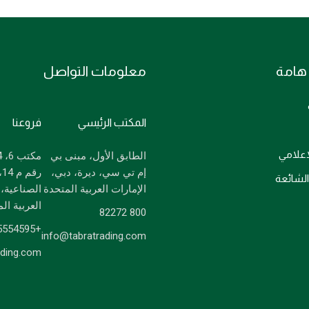
هامة
معلومات التواصل
المكتب الرئيسي
فروعنا
لاعلامي
الطابق الأول، مبنى بي
إم تي سي، ديرة، دبي،
ر
الشائعة
الإمارات العربية المتحدة
الصناعية، 
العربية ال
800 82272
+97125554595
info@tabratrading.com
ading.com