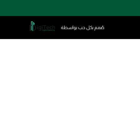
صُمم بكل حب بواسطة