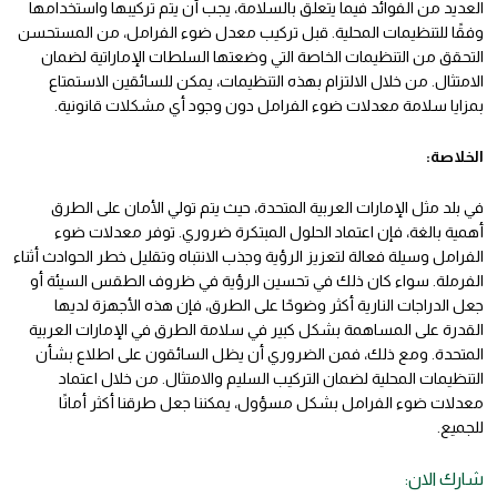
العديد من الفوائد فيما يتعلق بالسلامة، يجب أن يتم تركيبها واستخدامها
وفقًا للتنظيمات المحلية. قبل تركيب معدل ضوء الفرامل، من المستحسن
التحقق من التنظيمات الخاصة التي وضعتها السلطات الإماراتية لضمان
الامتثال. من خلال الالتزام بهذه التنظيمات، يمكن للسائقين الاستمتاع
بمزايا سلامة معدلات ضوء الفرامل دون وجود أي مشكلات قانونية.
الخلاصة:
في بلد مثل الإمارات العربية المتحدة، حيث يتم تولي الأمان على الطرق
أهمية بالغة، فإن اعتماد الحلول المبتكرة ضروري. توفر معدلات ضوء
الفرامل وسيلة فعالة لتعزيز الرؤية وجذب الانتباه وتقليل خطر الحوادث أثناء
الفرملة. سواء كان ذلك في تحسين الرؤية في ظروف الطقس السيئة أو
جعل الدراجات النارية أكثر وضوحًا على الطرق، فإن هذه الأجهزة لديها
القدرة على المساهمة بشكل كبير في سلامة الطرق في الإمارات العربية
المتحدة. ومع ذلك، فمن الضروري أن يظل السائقون على اطلاع بشأن
التنظيمات المحلية لضمان التركيب السليم والامتثال. من خلال اعتماد
معدلات ضوء الفرامل بشكل مسؤول، يمكننا جعل طرقنا أكثر أمانًا
للجميع.
شارك الان: