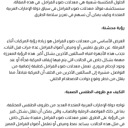
الحلول المكتسبة شعبية هي معدلات ضوء الفرامل. في هذه المقالة،
سنستكشف فوائد معدلات ضوء الفرامل في سياق دولة الإمارات العربية
المتحدة وكيف يمكن أن تسهم في تعزيز سلامة الطرق.
رؤية محسّنة:
الغرض الأساسي من معدلات ضوء الفرامل هو زيادة رؤية المركبات أثناء
الفرملة. عن طريق تمليس أو وميض أضواء الفرامل عدة مرات قبل الثبات،
تجذب هذه الأجهزة انتباه السائقين الآخرين بشكل أكبر. هذه الرؤية المعززة
مهمة بشكل خاص في الحالات التي يتم فيها إيقاف المركبة فجأة أو عند
وجود ازدحام مروري. تعمل معدلات ضوء الفرامل كطبقة إضافية من
التواصل، مشيرة إلى السائقين الآخرين من الخلف أن المركبة تتباطأ، مما
يقلل من خطر وقوع حوادث الاصطدام الخلفي.
التكيف مع ظروف الطقس الصعبة:
تواجه دولة الإمارات العربية المتحدة العديد من ظروف الطقس المختلفة،
بما في ذلك العواصف الرملية والضباب، والتي يمكن أن تقلل بشكل كبير
من الرؤية على الطرق. تعتبر معدلات ضوء الفرامل مفيدة بشكل خاص
في مثل هذه الحالات. يساعد نمط وميض أو تململ أضواء الفرامل المميز