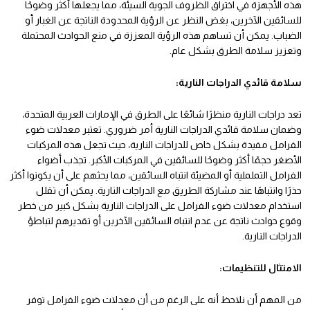
هذه الأجهزة في اختراق الظروف الجوية السيئة، مما يجعلها أكثر وضوحًا
للسائقين الآخرين، بغض النظر عن الرؤية المحدودة الناتجة عن الغبار أو
الضباب. يمكن أن تساهم هذه الرؤية المعززة في منع الحوادث المحتملة
وتعزيز سلامة الطرق بشكل عام.
سلامة قائدي الدراجات النارية:
تعد دراجات النارية منظرًا شائعًا على الطرق في الإمارات العربية المتحدة،
وضمان سلامة قائدي الدراجات النارية أمر ضروري. تعتبر معدلات ضوء
الفرامل مفيدة بشكل خاص للدراجات النارية، حيث تجعل هذه المركبات
الأصغر حجمًا أكثر وضوحًا للسائقين في المركبات الأكبر. تجذب أضواء
الفرامل التململية أو المضيئة انتباه السائقين، مما يحثهم على أن يكونوا أكثر
حذرًا وانتباهًا عند مشاركة الطريق مع الدراجات النارية. يمكن أن تقلل
استخدام معدلات ضوء الفرامل على الدراجات النارية بشكل كبير من خطر
وقوع حوادث ناتجة عن عدم انتباه السائقين الآخرين أو تقديرهم لتباطؤ
الدراجات النارية.
الامتثال للتنظيمات:
من المهم أن نلاحظ أنه على الرغم من أن معدلات ضوء الفرامل توفر